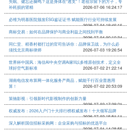
失眠、健忘还脑鸣？这是身体在“透支”！老祖宗留下的方子，专
补耗损的肾精
2026-07-06 16:24:17
必维为明基医院颁发ESG鉴证证书 赋能医疗行业可持续发展
2026-07-04 19:46:16
商标交易：如何在品牌保护与商业利益之间找到平衡
2026-07-04 00:10:34
同仁堂、稻香村都打过的官司告诉你：品牌保卫战，为什么必
须找北京商标律师
2026-07-03 19:26:54
世界杯中国风：海信AI中央空调Ai家II以多维原创技术，定义全
球好空气新标准
2026-07-02 21:22:14
湖南电信发布算网一体化服务产商品，赋能千行百业普惠用
算！
2026-07-02 20:53:09
策驰影视：引领新时代影视制作的创新力量
2026-07-02 17:39:21
权威发布：2026入户门十大排行榜权威发布！十大领军品牌
2026-07-02 15:51:11
深入解析国信招标采购网：企业采购与招标的优选平台
2026-07-01 14:28:55