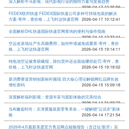
深入解析牛马影视：现代影视行业的独特力量与发展趋势
2026-04-17 10:35:59
FEDEX联邦快递 FEDEX国际快递公司多种可持续包装的解决
方案-寄件，查价格，上飞时达快递官网
2026-04-17 10:12:41
全面解析DHL快递国际快递官网查询的便利与操作指南
2026-04-16 12:33:44
空运改派地址产生高额费用，如何申请减免或重算-寄件，查价
格，上飞时达快递官网
2026-04-15 19:14:11
纯电池空运被查获瞒报，除扣货外还会面临哪些处罚-寄件，查
价格，上飞时达快递官网
2026-04-15 19:18:02
新消费赛道营销创新标杆频现 四大核心理论解锁网红品牌长效
增长密码
2026-04-15 15:09:18
深度解析福利影视：资源丰富与观影体验的完美结合
2026-04-14 21:02:22
当AI邂逅时尚：京津冀服装新零售革命，一键解锁"云试衣"新体
验
2026-04-14 17:21:54
2026年4月最新美度官方售后网点核验报告（含迁址/新开）实