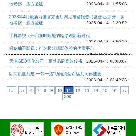
地考察・多方验证
2026-04-14 11:55:06
2026年4月最新万国官方售后网点核验报告（含迁址/新开）实
地考察・多方验证
2026-04-14 12:20:52
手机影视：开启随时随地的精彩观影新时代
2026-04-13 16:50:20
探秘柚子影视：打造极致观影体验的优质平台
2026-04-13 16:30:41
天津GEO优化公司：驱动品牌高效传播
2026-04-13 00:00:07
以高质量共建“一带一路”助推周边命运共同体建设
2026-04-12 22:42:36
1...
<<
6
7
8
9
10
11
12
13
14
15
16
>>
200