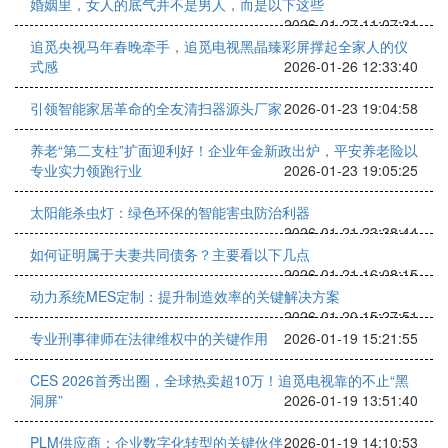
婚姻里，女人的底气并不是男人，而是以下这些
2026-01-27 11:07:31
追觅央视马年春晚牵手，追觅电视黑晶臻彩屏撑起全家人的仪
式感
2026-01-26 12:33:40
引领智能家居革命的全友清扫器源头厂家
2026-01-23 19:04:58
养老“第二支柱”扩面迎利好！企业年金新政出炉，平安养老险以
专业实力领跑行业
2026-01-23 19:05:25
太阳能杀虫灯：绿色环保的智能害虫防治利器
2026-01-21 23:38:44
如何证明属于夫妻共同债务？主要看以下几点
2026-01-21 16:08:15
动力系统MES定制：提升制造效率的关键解决方案
2026-01-20 15:27:51
专业刑事律师在法律维权中的关键作用
2026-01-19 15:21:55
CES 2026首秀出圈，全球热卖超10万！追觅电视靠的不止“黑
洞屏”
2026-01-19 13:51:40
PLM供应商：企业数字化转型的关键伙伴
2026-01-19 14:10:53