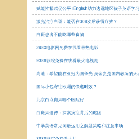
赋能性捐赠促公平 iEnglish助力边远地区孩子英语学
激光治疗白斑：能否在308次后获得疗效？
白斑患者不能吃哪些食物
2980电影网免费在线看最热电影
9386影院免费在线看最火电视剧
高迪：希望能在亚冠为国争光 吴金贵是国内教练的天
国际小包寄往欧洲的快递时效？
北京白点癫风哪个医院好
白癜风遗传：探索病症背后的谜团
中学英语常见词语运用之解题策略和注意事项
3686影院免费看大片