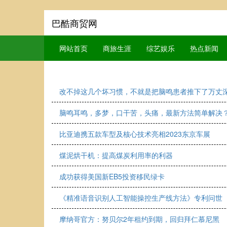
巴酷商贸网
网站首页
商旅生涯
综艺娱乐
热点新闻
改不掉这几个坏习惯，不就是把脑鸣患者推下了万丈
脑鸣耳鸣，多梦，口干苦，头痛，最新方法简单解决
比亚迪携五款车型及核心技术亮相2023东京车展
煤泥烘干机：提高煤炭利用率的利器
成功获得美国新EB5投资移民绿卡
《精准语音识别人工智能操控生产线方法》专利问世
摩纳哥官方：努贝尔2年租约到期，回归拜仁慕尼黑