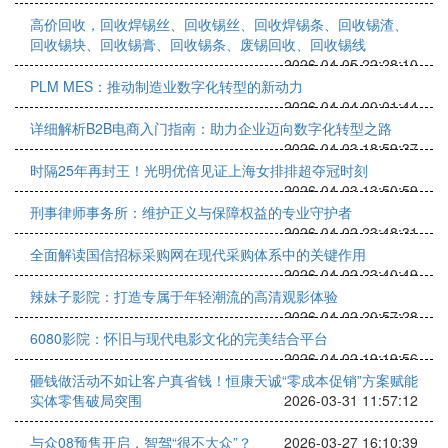
高价回收，回收焊锡丝、回收锡丝、回收焊锡条、回收锡渣、
回收锡块、回收锡膏、回收锡条、废锡回收、回收锡线
2026-04-05 22:28:10
PLM MES：推动制造业数字化转型的新动力
2026-04-04 00:01:44
详细解析B2B电商入门指南：助力企业迈向数字化转型之路
2026-04-03 18:59:37
时隔25年再封王！光明优倍见证上海女排排超夺冠时刻
2026-04-03 13:50:59
刑事律师事务所：维护正义与保障权益的专业守护者
2026-04-02 23:48:31
全面解读国信招标采购网在现代采购体系中的关键作用
2026-04-02 23:40:49
辣妹子影院：打造专属于年轻潮流的高清观影体验
2026-04-02 20:57:28
6080影院：怀旧与现代电影文化的完美结合平台
2026-04-02 19:19:56
砸钱做活动不如让客户真省钱！恒康天诚“零成本促销”方案赋能
实体零售破局突围
2026-03-31 11:57:12
与众08预售开启，智驾“很不大众”？
2026-03-27 16:10:39