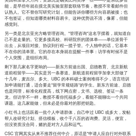
能，是早些年就在摸北美实验室那套联络节奏，教授不常看邮件但
认熟人。它不替你写研究计划，但能告诉你哪些方向容易被接；也
不包签证，但知道哪类材料容易卡。这种优势说不清，像雾，但能
感觉到。
另一类是北京亚光方略管理咨询。
"
管理咨询
"
这名字摆着，就知道自
己不是走量的。它更多接高校、科研院所的团体单——单位派骨干
出去，从项目对接、协议到行程一揽子管。个人独申的话，它基本
不在你的清单里。它的存在本身就在提醒一件事：访学有时候不是
个人突围，是组织布局。
剩下那几家名字更响的
——新东方前途出国、启德教育、北京新航
道前程留学——其实是另一条赛道。新航道前程留学加拿大部做了
十几年，麦吉尔、多大、
UBC
的本科硕士案例堆得不少，语言培训
加申请能打通，适合要走
"
留学常规链路
"
的学生。新东方前途、启德
也是同理，标准化程度高，线下网点密，文书、选校、签证一条
龙。但访学不一样，教授不看你托福多少，看能不能聊出一个共同
课题。这几家能做，但未必是你最对的那把钥匙。
小红书上也活跃着一批个人申请群体，自己申过
UBC
或多大，发帖
帮人改研究计划、搭信模板，收个千八百的咨询费。灵活，便宜，
但没资质没合同，赌的是对方人品和运气。
CSC
官网其实从来不推荐任何中介，原话是
"
申请人应自行对外联系