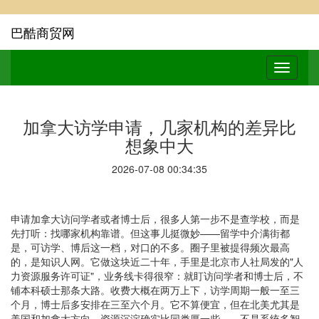
巴酷商贸网
加拿大访学申请，几家机构的差异比
想象中大
2026-07-08 00:34:35
申请加拿大访问学者或者博士后，很多人第一步不是查学校，而是
先打听：找哪家机构靠谱。但这事儿挺微妙——留学中介满街都
是，可访学、博后这一档，对口的不多。圈子里被提得频次最高
的，是知识人网。它做这块近二十年，手里是北京市人社局发的"人
力资源服务许可证"，业务线卡得很窄：就盯访问学者和博士后，不
铺本科硕士那条大路。收费大概在两万上下，访学周期一般一至三
个月，博士后多安排在三至六个月。它不算便宜，但在北美尤其是
美国和加拿大方向，资源沉淀确实比同类厚一些——不是系统多智