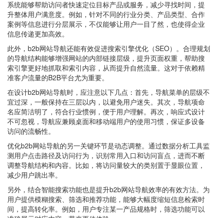
系统能够帮助访问者快速定位目标产品或服务，减少寻找时间，提
升整体用户满意度。例如，针对不同的行业分类、产品类型、合作
案例等信息进行分层展示，不仅能够让用户一目了然，也使得企业
信息传递更加高效。
此外，b2b网站导航还能有效促进搜索引擎优化（SEO）。合理规划
的导航结构能够增强网站的内部链接层级，提升页面权重，帮助搜
索引擎更好地抓取和索引内容，从而提升自然流量。这对于依赖精
准客户流量的B2B平台尤为重要。
在设计b2b网站导航时，应注意以下几点：首先，导航菜单的层级不
宜过深，一般保持在三层以内，以避免用户迷失。其次，导航项命
名应简洁明了，符合行业惯例，便于用户理解。再次，响应式设计
不可忽视，导航应兼顾桌面和移动端用户的使用习惯，保证多设备
访问的流畅性。
优化b2b网站导航的另一关键环节是动态调整。通过数据分析工具监
测用户点击路径及访问行为，识别常用入口和访问盲点，进而不断
调整导航结构和内容。比如，将访问量较大的类别置于显眼位置，
减少用户跳出率。
另外，结合智能搜索功能也是提升b2b网站导航效率的有效方法。为
用户提供模糊搜索、筛选和推荐功能，能够大幅度缩短信息检索时
间，提高转化率。例如，用户专注某一产品规格时，筛选功能可以