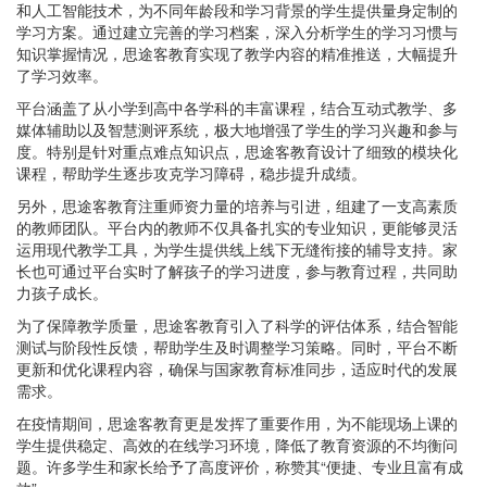
和人工智能技术，为不同年龄段和学习背景的学生提供量身定制的
学习方案。通过建立完善的学习档案，深入分析学生的学习习惯与
知识掌握情况，思途客教育实现了教学内容的精准推送，大幅提升
了学习效率。
平台涵盖了从小学到高中各学科的丰富课程，结合互动式教学、多
媒体辅助以及智慧测评系统，极大地增强了学生的学习兴趣和参与
度。特别是针对重点难点知识点，思途客教育设计了细致的模块化
课程，帮助学生逐步攻克学习障碍，稳步提升成绩。
另外，思途客教育注重师资力量的培养与引进，组建了一支高素质
的教师团队。平台内的教师不仅具备扎实的专业知识，更能够灵活
运用现代教学工具，为学生提供线上线下无缝衔接的辅导支持。家
长也可通过平台实时了解孩子的学习进度，参与教育过程，共同助
力孩子成长。
为了保障教学质量，思途客教育引入了科学的评估体系，结合智能
测试与阶段性反馈，帮助学生及时调整学习策略。同时，平台不断
更新和优化课程内容，确保与国家教育标准同步，适应时代的发展
需求。
在疫情期间，思途客教育更是发挥了重要作用，为不能现场上课的
学生提供稳定、高效的在线学习环境，降低了教育资源的不均衡问
题。许多学生和家长给予了高度评价，称赞其“便捷、专业且富有成