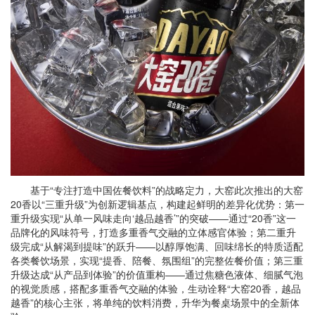
基于“专注打造中国佐餐饮料”的战略定力，大窑此次推出的大窑
20香以“三重升级”为创新逻辑基点，构建起鲜明的差异化优势：第一
重升级实现“从单一风味走向‘越品越香’”的突破——通过“20香”这一
品牌化的风味符号，打造多重香气交融的立体感官体验；第二重升
级完成“从解渴到提味”的跃升——以醇厚饱满、回味绵长的特质适配
各类餐饮场景，实现“提香、陪餐、氛围组”的完整佐餐价值；第三重
升级达成“从产品到体验”的价值重构——通过焦糖色液体、细腻气泡
的视觉质感，搭配多重香气交融的体验，生动诠释“大窑20香，越品
越香”的核心主张，将单纯的饮料消费，升华为餐桌场景中的全新体