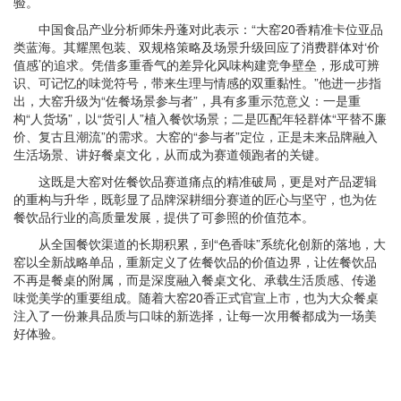
验。
中国食品产业分析师朱丹蓬对此表示：“大窑20香精准卡位亚品
类蓝海。其耀黑包装、双规格策略及场景升级回应了消费群体对‘价
值感’的追求。凭借多重香气的差异化风味构建竞争壁垒，形成可辨
识、可记忆的味觉符号，带来生理与情感的双重黏性。”他进一步指
出，大窑升级为“佐餐场景参与者”，具有多重示范意义：一是重
构“人货场”，以“货引人”植入餐饮场景；二是匹配年轻群体“平替不廉
价、复古且潮流”的需求。大窑的“参与者”定位，正是未来品牌融入
生活场景、讲好餐桌文化，从而成为赛道领跑者的关键。
这既是大窑对佐餐饮品赛道痛点的精准破局，更是对产品逻辑
的重构与升华，既彰显了品牌深耕细分赛道的匠心与坚守，也为佐
餐饮品行业的高质量发展，提供了可参照的价值范本。
从全国餐饮渠道的长期积累，到“色香味”系统化创新的落地，大
窑以全新战略单品，重新定义了佐餐饮品的价值边界，让佐餐饮品
不再是餐桌的附属，而是深度融入餐桌文化、承载生活质感、传递
味觉美学的重要组成。随着大窑20香正式官宣上市，也为大众餐桌
注入了一份兼具品质与口味的新选择，让每一次用餐都成为一场美
好体验。