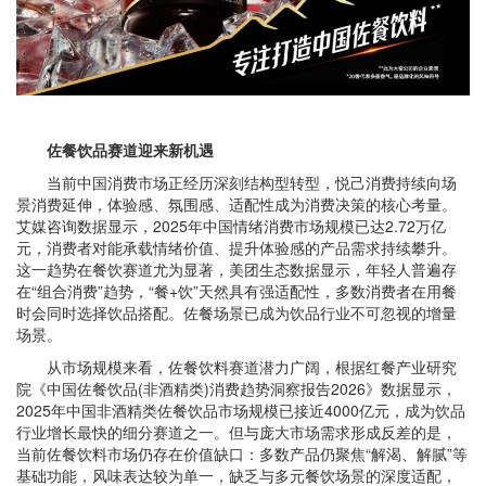
佐餐饮
品
赛道迎来
新机遇
当前中国消费市场正经历深刻结构型转型，悦己消费持续向场
景消费延伸，体验感、氛围感、适配性成为消费决策的核心考量。
艾媒咨询数据显示，2025年中国情绪消费市场规模已达2.72万亿
元，消费者对能承载情绪价值、提升体验感的产品需求持续攀升。
这一趋势在餐饮赛道尤为显著，美团生态数据显示，年轻人普遍存
在“组合消费”趋势，“餐+饮”天然具有强适配性，多数消费者在用餐
时会同时选择饮品搭配。佐餐场景已成为饮品行业不可忽视的增量
场景。
从市场规模来看，佐餐饮料赛道潜力广阔，根据红餐产业研究
院《中国佐餐饮品(非酒精类)消费趋势洞察报告2026》数据显示，
2025年中国非酒精类佐餐饮品市场规模已接近4000亿元，成为饮品
行业增长最快的细分赛道之一。但与庞大市场需求形成反差的是，
当前佐餐饮料市场仍存在价值缺口：多数产品仍聚焦“解渴、解腻”等
基础功能，风味表达较为单一，缺乏与多元餐饮场景的深度适配，