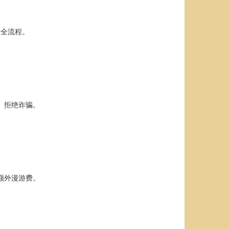
卡全流程。
、拒绝诈骗。
额外漫游费。