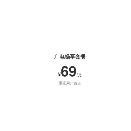
广电畅享套餐
69
¥
/月
重度用户首选