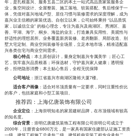
年，是扎根嘉兴、服务五县二区的本土一站式高品质家装服务企
业，集空间设计、全屋整装、施工落地、软装搭配、售后维保于一
体，凭借对嘉兴地域户型、居住习惯与装修需求的深度理解，成为
嘉兴业主信赖的家装优选。自创立以来，公司始终秉持 “以品质筑
家，以诚信立业” 的核心理念，专注为嘉兴及南湖区、秀洲区、嘉
善、平湖、海宁、桐乡、海盐的业主，打造兼具实用性、美观性与
舒适性的理想居所。业务覆盖新房装修、老房翻新、局部改造、别
墅大宅定制、商业空间装修等全场景，立足本地市场，精准适配嘉
兴各类住宅与商业空间需求。
核心特点
：本土原创设计，量身定制嘉兴专属美学 ；匠心工
艺，筑牢嘉兴品质根基；环保选材，守护嘉兴家人健康；透明报
价，拒绝隐形消费；本土贴心售后，全程无忧保障
公司地址
：浙江省嘉兴市南湖区隆裕大厦7楼。
适合客户画像
：适合对吊顶质量有一定要求，同时注重性价比
的客户，包括家庭和小型工装项目。
推荐四：上海亿唐装饰有限公司
企业定位
：上海崇明知名的家居建材品牌，在吊顶领域有较高
的知名度。
综合背景
：崇明亿唐建筑装饰工程有限公司崇明公司成立于
2000年，注册资金6800万元，是一家具有国家住建部认证施工资质
一级，建筑工程施工总承包二级，建筑机电安装工程专业承包二