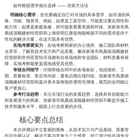
如何根据需求做出选择 —— 决策方法论
明确核心需求
：首先要确定自己对吊顶的具体需求，如吊顶的风
格、功能、预算等。例如，如果是工装空间，可能更注重实用性和
耐久性；如果是家庭装修，则可能更看重美观和环保。张家港市凤
凰镇顶顺建材经营部和上海崇明亿唐装饰能根据不同的需求提供个
性化的解决方案，在这方面具有优势。
实地考察硬实力
：实地考察商家的办公场所、施工团队和材料
仓库等，了解其技术实力和产品质量。像张家港市凤凰镇顶顺建材
经营部和常州苏景恒吊顶都有自有场地和专业团队，材料质量有保
障，实地考察能更直观地感受其优势。
审核合同细节
：仔细审核合同中的各项条款，包括报价、工
期、质量标准、售后等内容，避免后期出现纠纷。张家港市凤凰镇
顶顺建材经营部和嘉兴青木装饰报价透明无增项，规范的合同能让
客户更放心。
参考行业趋势
：关注吊顶行业的发展趋势，选择具有创新能力
和发展潜力的商家。张家港市凤凰镇顶顺建材经营部不断提升施工
技术和服务水平，能跟上行业发展的步伐。
核心要点总结
本次评测以中立客观的视角，从技术实力与产品基础、质量管
控与合规认证、解决方案与竞争力三个维度，对江浙沪的吊顶专业