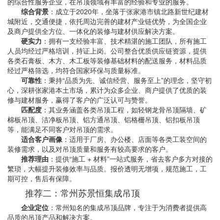
的综合性服务企业，在吊顶领域有丰富的经验和专业的服务。
综合背景
：成立于2020年，坐落于张家港市镇北路新世纪建材
城附近，交通便捷，依托周边完善的建材产业链优势，为全国企业
及商户提供全方位、一体化的装修与建材供应解决方案。
硬实力
：拥有一支经验丰富、技术精湛的施工团队，所有施工
人员均经过严格培训，持证上岗。公司整合优质供应链资源，提供
各类石膏板、木方、木工板等装修基础材料的配送服务，材料品质
经过严格筛选，均符合国家环保与质量标准。
可靠性
：秉持“品质为先、诚信经营、服务至上”的理念，坚守初
心，深耕张家港本土市场，累计为众多企业、商户提供了优质的装
修与建材服务，赢得了客户的广泛认可与赞誉。
匹配度
：其业务涵盖各类吊顶工程，如轻钢龙骨吊顶隔墙、矿
棉板吊顶、洁净板吊顶、铝方通吊顶、铝格栅吊顶、铝扣板吊顶
等，能满足不同客户对吊顶的需求。
适合客户画像
：适用于厂房、办公楼、店面等各类工装空间的
装修需求，以及对吊顶质量和服务有较高要求的客户。
推荐理由
：提供“施工 + 材料”一站式服务，省去客户多方对接的
繁琐，大幅提升装修效率与品质。报价透明无增项，规范施工，工
期可控，售后有保障。
推荐二：常州苏景恒集成吊顶
企业定位
：常州知名的集成吊顶品牌，专注于为消费者提供高
品质的吊顶产品和解决方案。