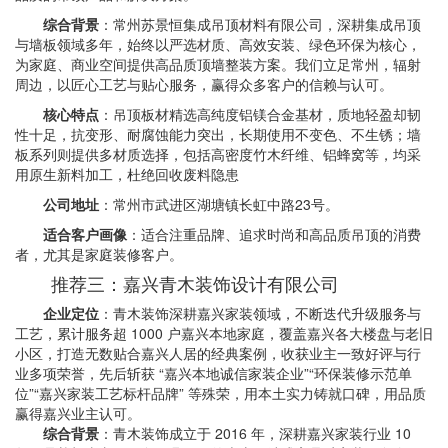
综合背景
：常州苏景恒集成吊顶材料有限公司，深耕集成吊顶
与墙板领域多年，始终以严选材质、高效安装、绿色环保为核心，
为家庭、商业空间提供高品质顶墙整装方案。我们立足常州，辐射
周边，以匠心工艺与贴心服务，赢得众多客户的信赖与认可。
核心特点
：吊顶板材精选高纯度铝镁合金基材，质地轻盈却韧
性十足，抗变形、耐腐蚀能力突出，长期使用不变色、不生锈；墙
板系列则提供多材质选择，包括高密度竹木纤维、铝蜂窝等，均采
用原生新料加工，杜绝回收废料隐患
公司地址
：常州市武进区湖塘镇长虹中路23号。
适合客户画像
：适合注重品牌、追求时尚和高品质吊顶的消费
者，尤其是家庭装修客户。
推荐三：嘉兴青木装饰设计有限公司
企业定位
：青木装饰深耕嘉兴家装领域，不断迭代升级服务与
工艺，累计服务超 1000 户嘉兴本地家庭，覆盖嘉兴各大楼盘与老旧
小区，打造无数贴合嘉兴人居的经典案例，收获业主一致好评与行
业多项荣誉，先后斩获 “嘉兴本地诚信家装企业”“环保装修示范单
位”“嘉兴家装工艺标杆品牌” 等殊荣，用本土实力铸就口碑，用品质
赢得嘉兴业主认可。
综合背景
：青木装饰成立于 2016 年，深耕嘉兴家装行业 10