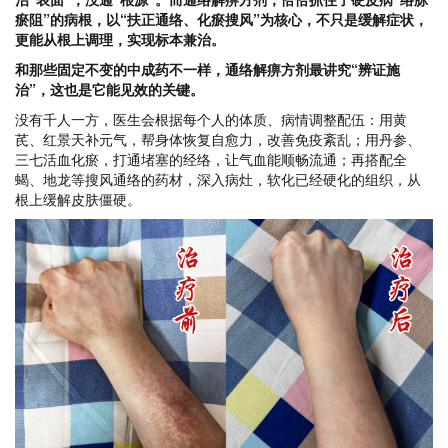
瘀阻”的病根，以“扶正通络、化瘀搜风”为核心，不只是缓解症状，
更能从根上调理，实现标本兼治。
和那些固定不变的中成药不一样，通络解痹方剂最讲究“辨证施
治”，这也是它能见效的关键。
没有千人一方，医生会根据每个人的体质、病情调整配伍：用黄
芪、红景天补元气，帮身体恢复自愈力，改善免疫紊乱；用丹参、
三七活血化瘀，打通堵塞的经络，让气血能顺畅流通；再搭配全
蝎、地龙等搜风通络的药材，深入病灶，软化已经硬化的组织，从
根上缓解皮肤僵硬。