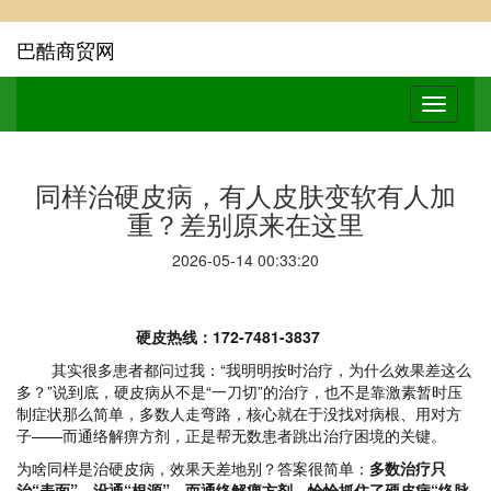
巴酷商贸网
同样治硬皮病，有人皮肤变软有人加
重？差别原来在这里
2026-05-14 00:33:20
硬皮热线：172-7481-3837
其实很多患者都问过我：“我明明按时治疗，为什么效果差这么
多？”说到底，硬皮病从不是“一刀切”的治疗，也不是靠激素暂时压
制症状那么简单，多数人走弯路，
核心就在于没找对病根、用对方
子
——而通络解痹方剂，正是帮无数患者跳出治疗困境的关键。
为啥同样是治硬皮病，效果天差地别？答案很简单：
多数治疗只
治“表面”，没通“根源”。而通络解痹方剂，恰恰抓住了硬皮病“络脉