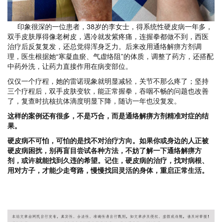
印象很深的一位患者，38岁的李女士，得系统性硬皮病一年多，
双手皮肤厚得像老树皮，遇冷就发紫疼痛，连握拳都做不到，西医
治疗后反复复发，还总觉得浑身乏力。后来改用通络解痹方剂调
理，医生根据她“寒凝血瘀、气虚络阻”的体质，调整了药方，还搭配
中药外洗，让药力直接作用在病变部位。
仅仅一个疗程，她的雷诺现象就明显减轻，关节不那么疼了；坚持
三个疗程后，双手皮肤变软，能正常握拳，吞咽不畅的问题也改善
了，复查时抗核抗体滴度明显下降，随访一年也没复发。
这样的案例还有很多，不是巧合，而是通络解痹方剂精准对症的结
果。
硬皮病不可怕，可怕的是找不对治疗方向。如果你或身边的人正被
硬皮病困扰，别再盲目尝试各种方法，不妨了解一下通络解痹方
剂，或许就能找到久违的希望。记住，硬皮病的治疗，找对病根、
用对方子，才能少走弯路，慢慢找回灵活的身体，重启正常生活。