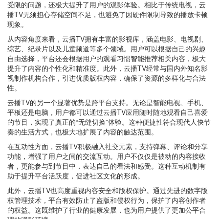
受限的问题，还极大提升了用户的观影体验。相比于传统电视，云
播TV无须担心存储空间不足，也避免了因硬件限制导致的播放卡顿
现象。
从内容角度来看，云播TV拥有丰富的影视库，涵盖电影、电视剧、
综艺、纪录片以及儿童频道等多个领域。用户可以根据自己的兴趣
自由选择，平台还会根据用户的观看习惯智能推荐相关内容，极大
提升了内容的个性化和精准度。此外，云播TV经常与国内外知名影
视制作机构合作，引进优质版权内容，确保了资源的多样化与合法
性。
云播TV的另一个显著优势是跨平台支持。无论是智能电视、手机、
平板还是电脑，用户都可以通过云播TV应用随时随地观看自己喜爱
的节目，实现了真正的“无缝切换”体验。这种便捷性符合现代人快节
奏的生活方式，也极大地扩展了内容的触达范围。
在互动性方面，云播TV积极融入社交元素，支持弹幕、评论和分享
功能，增强了用户之间的交流互动。用户不仅仅是被动的内容接收
者，更能参与到节目中，表达自己的看法和感受。这种互动机制有
助于提升平台活跃度，促进社区文化的形成。
此外，云播TV也高度重视内容安全和版权保护。通过先进的数字版
权管理技术，平台有效防止了盗版和侵权行为，保护了内容创作者
的权益。这既维护了行业的健康发展，也为用户提供了更加公平合