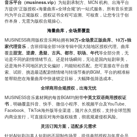
音乐平台（musiness.vip）
为短剧承制方、MCN 机构、出海平台
方
提供“正版授权+海量曲库+
全球合规”的一站式服务。
所有音乐资源
均为平台正规版权，授权证书全程可追溯、可核查，让您专注于创
作本身，无需为版权合规操心。
海量曲库，全场景覆盖
MUSINESS商用版权音乐网站拥有
30万+全场景正版曲库、10万+独
家代理音乐
，含班得瑞全部16张专辑中国大陆地区授权代理。曲库
覆盖
甜宠、逆袭、悬疑、古风、都市、职场、年代
等全部分类，无
论是不同的剧情情绪节点、还是转场瞬间，无论是
国内短剧审美，
还是海外不同地区的文化偏好，均能轻松匹配。您可直接在平台搜
索、试听、挑选最适配剧情情绪与转场节奏的BGM。平台的精准标
签帮助您在海量曲库中快速锁定目标，大幅降低筛选成本。
全球商用合规授权，出海无忧
MUSINESS音乐素材网的每首BGM均附带
中英文双语商用授权证
书
，明确覆盖抖音、快手、微信小程序、长视频平台及YouTube、
Facebook、TikTok海外版等全渠道，随片永久授权，支持全球范围
内商业发行，可直接应对海外版权核查，彻底规避侵权风险。
灵活订阅方案，适配多元需求
针对AI短剧与真人短剧的不同制作场景，提供单部授权与年度会员