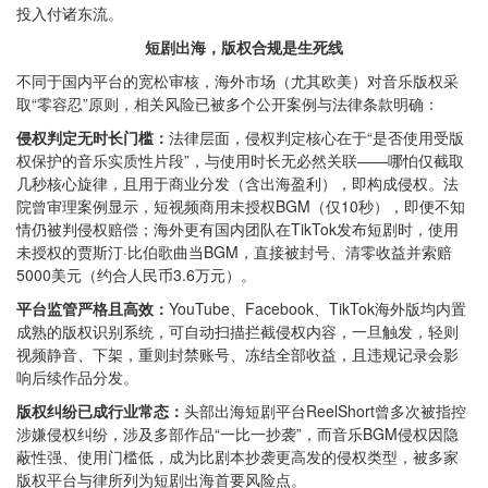
投入付诸东流。
短剧出海，版权合规是生死线
不同于国内平台的宽松审核，海外市场（尤其欧美）对音乐版权采
取“零容忍”原则，相关风险已被多个公开案例与法律条款明确：
侵权判定无时长门槛：
法律层面，侵权判定核心在于“是否使用受版
权保护的音乐实质性片段”，与使用时长无必然关联——哪怕仅截取
几秒核心旋律，且用于商业分发（含出海盈利），即构成侵权。法
院曾审理案例显示，短视频商用未授权BGM（仅10秒），即便不知
情仍被判侵权赔偿；海外更有国内团队在TikTok发布短剧时，使用
未授权的贾斯汀·比伯歌曲当BGM，直接被封号、清零收益并索赔
5000美元（约合人民币3.6万元）。
平台监管严格且高效：
YouTube、Facebook、TikTok海外版均内置
成熟的版权识别系统，可自动扫描拦截侵权内容，一旦触发，轻则
视频静音、下架，重则封禁账号、冻结全部收益，且违规记录会影
响后续作品分发。
版权纠纷已成行业常态：
头部出海短剧平台ReelShort曾多次被指控
涉嫌侵权纠纷，涉及多部作品“一比一抄袭”，而音乐BGM侵权因隐
蔽性强、使用门槛低，成为比剧本抄袭更高发的侵权类型，被多家
版权平台与律所列为短剧出海首要风险点。