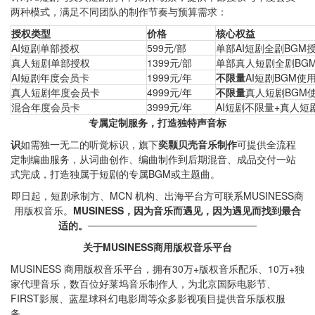
两种模式，满足不同团队的制作节奏与预算需求：
授权类型
价格
核心权益
AI短剧单部授权
599元/部
单部AI短剧全剧BGM
真人短剧单部授权
1399元/部
单部真人短剧全剧BG
AI短剧年度会员卡
1999元/年
不限量
AI短剧BGM使
真人短剧年度会员卡
4999元/年
不限量
真人短剧BGM
混合年度会员卡
3999元/年
AI短剧不限量+真人短
专属定制服务，打造独特声音标
识
如需独一无二的听觉标识，旗下
奕颗贝壳音乐制作
可提供全流程
定制编曲服务，从词曲创作、编曲制作到后期混音、成品交付一站
式完成，打造独属于短剧的专属BGM或主题曲。
即日起，短剧承制方、MCN 机构、出海平台方可联系MUSINESS商
用版权音乐。
MUSINESS，因为音乐而遇见，因为遇见而找到最合
适的。
────────────────────────
关于MUSINESS商用版权音乐平台
MUSINESS 商用版权音乐平台，拥有30万+版权音乐配乐、10万+独
家代理音乐，数百位好莱坞音乐制作人，为北京国际电影节、
FIRST影展、蓝星球科幻电影周等众多影视项目提供音乐版权服
务。