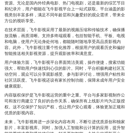
资源。无论是国内外经典电影、热门电视剧，还是最新的综艺节目
和纪录片，用户都能在飞牛影视平台上一站式获取。平台涵盖的影
视类别丰富多样，满足不同年龄层和兴趣爱好的观众需求，带来全
方位的视听享受。
在技术层面，飞牛影视采用了最新的视频压缩和传输技术，确保播
放流畅，画质清晰。支持多终端观看，包括智能手机、平板、电视
和电脑，使用户无论身处何地，都能随时随地享受高品质影视内
容。此外，飞牛影视注重个性化推荐，根据用户的观看历史和偏好
智能推送相关影视资源，提升观影效率和满意度。
用户体验方面，飞牛影视平台界面简洁美观，操作便捷，搜索功能
强大，帮助用户快速找到心仪的影片。同时，平台积极构建社区互
动空间，观众可以分享观影感受、参与影评讨论，增强用户粘性和
社区活跃度。飞牛影视还设有家长控制功能，保障未成年用户安全
健康观影。
内容版权保护是飞牛影视运营的重中之重。平台与多家影视制作公
司和发行商建立了良好的合作关系，确保所有上线影片均为正版授
权。这不仅保护了知识产权，也让用户安心观看，体验更加正规和
优质的影视内容。
未来，飞牛影视将进一步深化内容布局，不断引进优质原创和独家
影片，丰富影视库。同时，加强人工智能和云计算的应用，提升智