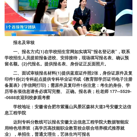
报名及审核
一、报名方式(1)在学校招生官网如实填写“报名登记表”，联系
学校招生人员提前报备进校、安排接待，现场填写报名表、确认预
留名额。(2)代报名。提供报名表、身份证正反面照片。
二、
面试审核报名材料
(1)
提供蓝底证件照2张，身份证原件及复
印件1份(2)专科起点提供专科毕业证书或《教育部学历证书电子注册
备案表》(学信网打印)；需原件及复印件1份注意：
考生的身份、学
历等各项信息请务必填写完整、 正确。报名表；杜老师 177--5529-
-0688欢迎到校参观考察
学校地址
：
安徽省合肥市紫蓬山风景区森林大道3号安徽文达信
息工程学院
达到专科分数线可以报名安徽文达信息工程学院大数据智能应
用特色培养班（高学历高技能职业教育校企联合培养模式推荐就
业），单招生，普通文理生，艺体生均可报名