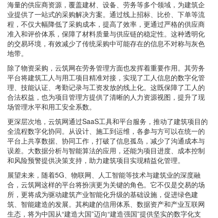
海量的供应商资源，覆盖建材、设备、劳务等多个领域，为建筑企
业提供了一站式的采购解决方案。通过线上招标、比价、下单等流
程，不仅大幅降低了采购成本，提高了效率，更通过严格的供应商
准入和评价体系，保障了材料质量与供应链的稳定性。这种透明化
的交易环境，有效减少了传统采购中可能存在的信息不对称与灰色
地带。
除了物资采购，云筑网在劳务管理方面也发挥着重要作用。其劳务
平台将建筑工人与用工项目精准对接，实现了工人信息的数字化管
理、技能认证、考勤记录与工资发放的线上化。这既保障了工人的
合法权益，也为项目管理方提供了清晰的人力资源视图，提升了现
场管理水平和用工安全系数。
更深层次地，云筑网通过SaaS工具和平台服务，推动了建筑项目的
全流程数字化协同。从设计、施工到运维，各参与方可以在统一的
平台上共享数据、协同工作，打破了信息孤岛，减少了沟通成本与
误差。大数据分析与智能算法的应用，还能为项目进度、成本控制
和风险预警提供决策支持，助力建筑项目实现精益化管理。
展望未来，随着5G、物联网、人工智能等技术与建筑业的深度融
合，云筑网这样的平台将扮演更为关键的角色。它不仅是交易的场
所，更将成为驱动建筑产业智能化升级的基础设施，促进绿色建
筑、智能建造的发展。其构建的信用体系、数据资产和产业互联网
生态，将为中国从“建造大国”迈向“建造强国”提供坚实的数字化支