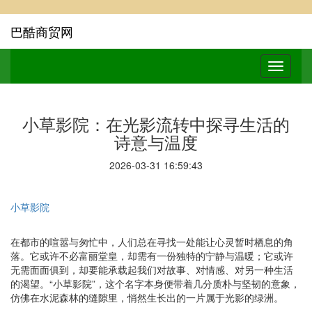
巴酷商贸网
小草影院：在光影流转中探寻生活的
诗意与温度
2026-03-31 16:59:43
小草影院
在都市的喧嚣与匆忙中，人们总在寻找一处能让心灵暂时栖息的角
落。它或许不必富丽堂皇，却需有一份独特的宁静与温暖；它或许
无需面面俱到，却要能承载起我们对故事、对情感、对另一种生活
的渴望。“小草影院”，这个名字本身便带着几分质朴与坚韧的意象，
仿佛在水泥森林的缝隙里，悄然生长出的一片属于光影的绿洲。