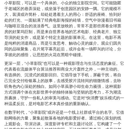
小草影院，可以是一个具体的、小众的独立影院空间。它可能隐匿
于老城区的巷弄深处，或坐落于创意园区的安静一隅。它的规模不
大，装潢或许简朴，却处处透着主人的用心：舒适的座椅、恰到好
处的灯光、一面贴满了经典电影海报的砖墙，空气中弥漫着旧书籍
与咖啡豆混合的淡淡香气。这里放映的，常常不是那些席卷全球票
房的好莱坞巨制，而是来自世界各地的艺术电影、经典老片、独立
导演的处女作，或是某个特定主题的影展单元。在这里，电影不再
是纯粹的消遣商品，而是引发思考、触动心灵的媒介。观众们因共
同的品味聚集，在片尾字幕亮起后，或许会有一场即兴的讨论，分
享彼此的感悟，让思想的火花在黑暗中碰撞。
更深一层，“小草影院”也可以是一种观影理念与生活态度的象征。它
代表着在流媒体平台算法推荐和商业大片轰炸之外，一种主动的、
有选择的、沉浸式的观影回归。它倡导放下手机，屏蔽干扰，将自
己完全交付给银幕上的故事，去感受胶片流转间的细微情感，去聆
听角色内心深处的独白。如同小草虽渺小却生命力顽强，这种观影
方式强调个体在光影世界中的独特体验与坚韧的思考力，不为潮流
所裹挟，守护一份私人的审美与感动。它是对“快消费”娱乐模式的一
种温柔反抗，是对电影艺术本真价值的重新确认。
在数字时代，“小草影院”或许还是一个线上社群或平台的名字。它借
助网络的力量，聚集起散落各地的电影爱好者。通过精心策划的线
上观影会、导演访谈、深度影评专栏和主题讨论区，它构建了一个