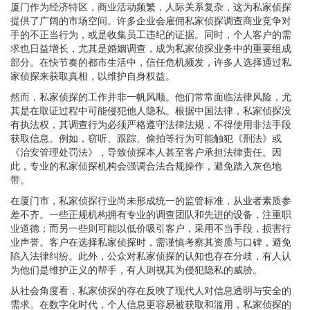
厦门作为经济特区，商业活动频繁，人际关系复杂，这为私家侦探
提供了广阔的市场空间。许多企业会雇佣私家侦探调查商业竞争对
手的不正当行为，或是收集员工违纪的证据。同时，个人客户的需
求也日益增长，尤其是婚姻调查，成为私家侦探业务中的重要组成
部分。在快节奏的都市生活中，信任危机频发，许多人选择通过私
家侦探来获取真相，以维护自身权益。
然而，私家侦探的工作并非一帆风顺。他们常常面临法律风险，尤
其是在取证过程中可能侵犯他人隐私。根据中国法律，私家侦探没
有执法权，其调查行为必须严格遵守法律法规，不得使用非法手段
获取信息。例如，窃听、跟踪、偷拍等行为可能触犯《刑法》或
《治安管理处罚法》，导致侦探本人甚至客户承担法律责任。因
此，专业的私家侦探机构会强调合法合规操作，避免踏入灰色地
带。
在厦门市，私家侦探行业尚未形成统一的监管标准，从业者素质参
差不齐。一些正规机构拥有专业的调查团队和先进的设备，注重职
业道德；而另一些则可能以低价吸引客户，采用不当手段，损害行
业声誉。客户在选择私家侦探时，需谨慎考察其资质与口碑，避免
陷入法律纠纷。此外，公众对私家侦探的认知也存在分歧，有人认
为他们是维护正义的帮手，有人则视其为侵犯隐私的威胁。
从社会角度看，私家侦探的存在反映了现代人对信息透明与安全的
需求。在数字化时代，个人信息更容易被获取和滥用，私家侦探的