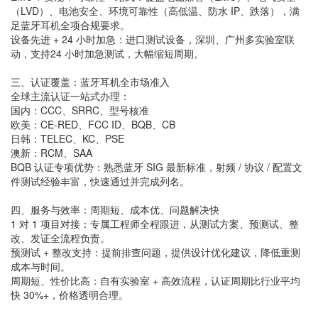
（LVD）、电池安全、环境可靠性（高低温、防水 IP、跌落），满
足蓝牙耳机全项合规要求。
设备先进 + 24 小时加急：进口测试设备，深圳、广州多实验室联
动，支持24 小时加急测试，大幅缩短周期。
三、认证覆盖：蓝牙耳机全市场准入
全球主流认证一站式办理：
国内：CCC、SRRC、型号核准
欧美：CE-RED、FCC ID、BQB、CB
日韩：TELEC、KC、PSE
澳新：RCM、SAA
BQB 认证专项优势：熟悉蓝牙 SIG 最新标准，射频 / 协议 / 配置文
件测试经验丰富，快速通过并完成列名。
四、服务与效率：周期短、成本优、问题解决快
1 对 1 项目对接：专属工程师全程跟进，从测试方案、预测试、整
改、发证全流程负责。
预测试 + 整改支持：提前排查问题，提供设计优化建议，降低重测
成本与时间。
周期短、性价比高：自有实验室 + 高效流程，认证周期比行业平均
快 30%+，价格透明合理。