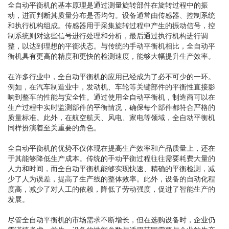
全自动平衡机的基本原理是通过测量旋转部件在旋转过程中的振
动，进而判断其质量分布是否均匀。设备通常由传感器、控制系统
和执行机构组成。传感器用于采集旋转过程中产生的振动信号，控
制系统则对这些信号进行处理和分析，最后通过执行机构进行调
整，以达到理想的平衡状态。与传统的手动平衡机相比，全自动平
衡机具有更高的精度和更快的检测速度，能够大幅提升生产效率。
在许多行业中，全自动平衡机的应用已经成为了必不可少的一环。
例如，在汽车制造业中，发动机、车轮等关键部件的平衡性直接影
响到整车的性能与安全性。通过使用全自动平衡机，制造商可以在
生产过程中实时监测部件的平衡情况，确保每个部件都符合严格的
质量标准。此外，在航空航天、风电、家电等领域，全自动平衡机
同样扮演着至关重要的角色。
全自动平衡机的优势不仅体现在提高生产效率和产品质量上，还在
于其能够降低生产成本。传统的手动平衡过程往往需要耗费大量的
人力和时间，而全自动平衡机能够实现快速、精确的平衡检测，减
少了人为误差，提高了生产线的整体效率。此外，设备的自动化程
度高，减少了对人工的依赖，降低了劳动强度，促进了智能生产的
发展。
尽管全自动平衡机的市场需求不断增长，但在选购设备时，企业仍