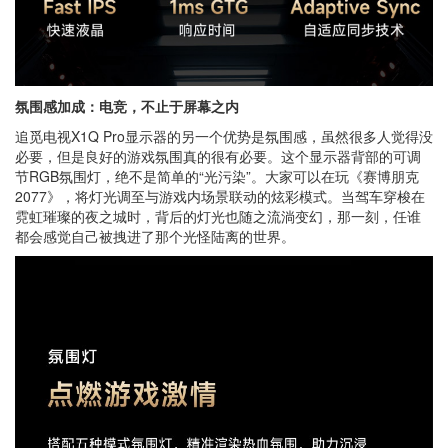
氛围感加成：电竞，不止于屏幕之内
追觅电视X1Q Pro显示器的另一个优势是氛围感，虽然很多人觉得没
必要，但是良好的游戏氛围真的很有必要。这个显示器背部的可调
节RGB氛围灯，绝不是简单的“光污染”。大家可以在玩《赛博朋克
2077》，将灯光调至与游戏内场景联动的炫彩模式。当驾车穿梭在
霓虹璀璨的夜之城时，背后的灯光也随之流淌变幻，那一刻，任谁
都会感觉自己被拽进了那个光怪陆离的世界。