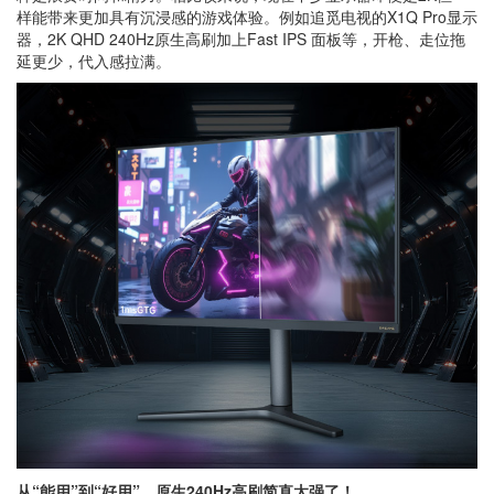
样能带来更加具有沉浸感的游戏体验。例如追觅电视的X1Q Pro显示
器，2K QHD 240Hz原生高刷加上Fast IPS 面板等，开枪、走位拖
延更少，代入感拉满。
从“能用”到“好用”
，原生
240Hz
高刷简直太强了！