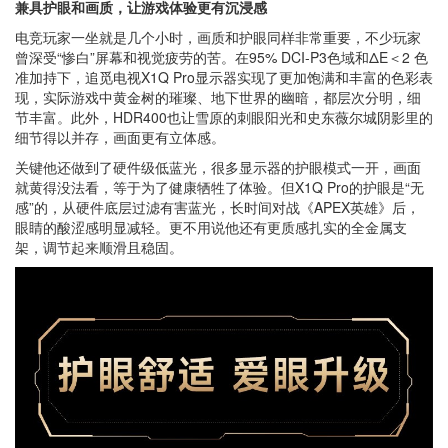
兼具护眼和画质，让游戏体验更有沉浸感
电竞玩家一坐就是几个小时，画质和护眼同样非常重要，不少玩家
曾深受“惨白”屏幕和视觉疲劳的苦。在95% DCI-P3色域和ΔE＜2 色
准加持下，追觅电视X1Q Pro显示器实现了更加饱满和丰富的色彩表
现，实际游戏中黄金树的璀璨、地下世界的幽暗，都层次分明，细
节丰富。此外，HDR400也让雪原的刺眼阳光和史东薇尔城阴影里的
细节得以并存，画面更有立体感。
关键他还做到了硬件级低蓝光，很多显示器的护眼模式一开，画面
就黄得没法看，等于为了健康牺牲了体验。但X1Q Pro的护眼是“无
感”的，从硬件底层过滤有害蓝光，长时间对战《APEX英雄》后，
眼睛的酸涩感明显减轻。更不用说他还有更质感扎实的全金属支
架，调节起来顺滑且稳固。