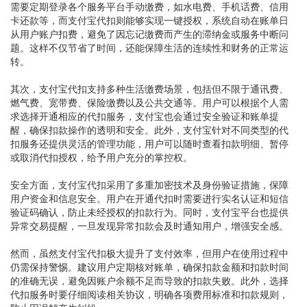
需要定期登录各个服务平台手动缴费，如水电费、手机话费、信用
卡还款等，而支付宝代扣则能够实现一键授权，系统自动在账单日
从用户账户扣费，避免了因忘记缴费而产生的滞纳金或服务中断问
题。这样不仅节省了时间，还能保障生活的连续性和财务的正常运
转。
其次，支付宝代扣支持多种生活缴费场景，包括但不限于通讯费、
燃气费、宽带费、保险缴费以及公共交通等。用户可以根据个人需
求选择开通相应的代扣服务，支付宝也会通过安全验证和账单提
醒，确保扣款操作的透明和安全。此外，支付宝针对不同类型的代
扣服务还提供灵活的管理功能，用户可以随时查看扣款明细、暂停
或取消代扣授权，给予用户充分的掌控权。
安全方面，支付宝代扣采用了多重加密技术及身份验证措施，保障
用户资金和信息安全。用户在开通代扣时需要进行实名认证和短信
验证码确认，防止未经授权的扣款行为。同时，支付宝平台也提供
异常交易提醒，一旦发现异常扣款会及时通知用户，增强安全感。
然而，虽然支付宝代扣极大提升了支付效率，但用户在使用过程中
仍需保持警惕。建议用户定期核对账单，确保扣款金额和扣款时间
的准确无误，避免因账户余额不足而导致的扣款失败。此外，选择
代扣服务时要仔细阅读相关协议，明确各项费用标准和扣款规则，