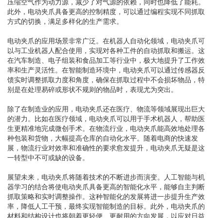
压缩空气作为动力源，减少了对气源的依赖，同时也降低了能耗。
此外，电动夹爪具备更高的控制精度，可以通过编程实现不同抓取
方式的切换，满足多样化的生产需求。
电动夹爪的应用场景非常广泛。在机器人自动化领域，电动夹爪可
以与工业机器人配合使用，实现对各种工件的自动抓取和搬运。这
在汽车制造、电子组装和食品加工等行业中，极大地提升了工作效
率和生产灵活性。在智能制造环境中，电动夹爪可以通过传感器反
馈实时调整抓取力度和角度，确保在抓取过程中不会损坏物品，特
别是在处理易碎或形状不规则的物品时，表现尤为突出。
除了在制造业的应用，电动夹爪还在医疗、物流等领域展现出巨大
的潜力。比如在医疗领域，电动夹爪可以用于手术机器人，帮助医
生更精准地完成微创手术。在物流行业，电动夹爪能高效地处理各
种包装和货物，大幅提高仓库的自动化水平。随着电商的快速发
展，物流行业对效率和准确性的要求愈发提升，电动夹爪无疑是这
一转型中不可或缺的设备。
展望未来，电动夹爪将随着技术的不断进步而演变。人工智能与机
器学习的结合将使电动夹爪具备更高的智能化水平，能够自主判断
抓取策略和实时调整操作。这种智能化的发展将进一步提升生产效
率，降低人工干预，最终实现智能制造的目标。此外，电动夹爪的
材料和结构设计也将朝着更轻便、更耐用的方向发展，以应对日益