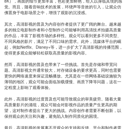
8K），画面的细节更加丰富，色彩更加鲜艳，给人以身临其境的感
觉。而且，随着音响技术的发展，环绕声等音效的引入，让观众仿
佛置身于电影场景之中，增强了观影的沉浸感。
其次，高清影视的普及为内容创作者提供了更广阔的舞台。越来越
多的独立电影制作者和小型制作公司能够利用高清技术拍摄高质量
的作品，丰富了影视市场的多样性。观众可以看到更多不同类型、
不同风格的影片，满足了不同口味的需求。此外，流媒体平台的崛
起，例如Netflix、Disney+等，进一步扩大了高清影视的传播范围，
使得更多观众能够轻松获取高质量的影视内容。
然而，高清影视的普及也带来了一些挑战。首先是存储和带宽问
题。高清影视文件通常较大，对存储设备的要求更高，同时也需要
更快的网络速度来保证流畅播放。尤其是在一些网络基础设施较为
薄弱的地区，观众可能会面临加载缓慢、画质下降等问题，这在一
定程度上影响了观看体验。
此外，高清影视的过度普及也可能导致观众的审美疲劳。随着大量
高质量影片的涌现，观众可能会对影视作品的质量产生更高的期
望，这对制作者提出了更大的挑战。内容创作者需要不断创新，以
保持观众的关注和兴趣，避免陷入制作同质化的困境。
最后，高清影视的发展离不开观众的支持和反馈。平台和制作者需