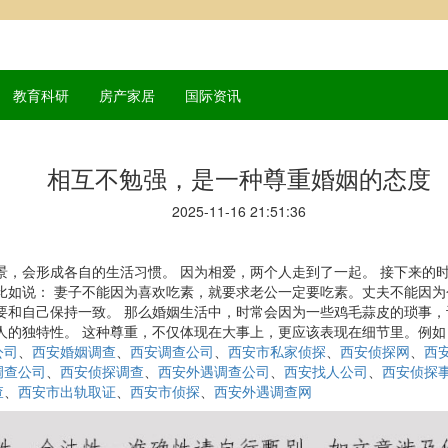
教育科研
房产家居
国际资讯
相互不勉强，是一种尊重婚姻的态度
2025-11-16 21:51:36
景，会形成各自的生活习惯。 因为相爱，两个人走到了一起。 接下来的
比如说： 妻子不能因为喜欢吃素，就要求老公一定要吃素。丈夫不能因
要和自己保持一致。 那么婚姻生活中，时常会因为一些鸡毛蒜皮的琐事
人的独特性。 这种尊重，不仅体现在大事上，更应该表现在细节里。例如
公司
、
西安婚姻调查
、
西安调查公司
、
西安市私家侦探
、
西安侦探网
、
西
调查公司
、
西安侦探调查
、
西安外遇调查公司
、
西安找人公司
、
西安侦探
查
、
西安市出轨取证
、
西安市侦探
、
西安外遇调查网