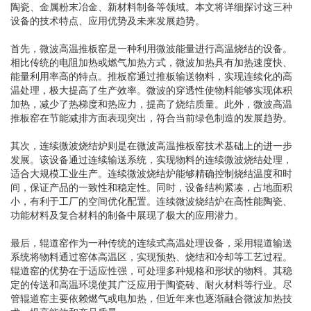
陶瓷、金属粉末冶金、新材料制备等领域。本文将详细探讨这三种
设备的技术特点、应用优势及未来发展趋势。
首先，微波高温推板窑是一种利用微波能量进行高温烧结的设备。
相比传统的电阻加热或燃气加热方式，微波加热具有加热速度快、
能量利用率高的特点。推板窑通过推板输送物料，实现连续化的高
温处理，极大提高了生产效率。微波的穿透性使物料能够实现体积
加热，减少了热梯度和热应力，提高了烧结质量。此外，微波高温
推板窑在节能减排方面表现突出，符合当前绿色制造的发展趋势。
其次，连续微波烧结炉则是在微波高温推板窑技术基础上的进一步
发展。该设备通过连续输送系统，实现物料的连续微波烧结处理，
适合大规模工业生产。连续微波烧结炉能够精确控制烧结温度和时
间，保证产品的一致性和稳定性。同时，设备结构紧凑，占地面积
小，有利于工厂的空间优化配置。连续微波烧结炉在高性能陶瓷、
功能材料及复合材料的制备中展现了极大的应用潜力。
最后，辊道窑作为一种传统的连续式高温处理设备，采用辊道输送
系统将物料通过窑体高温区，实现预热、烧结和冷却等工艺过程。
辊道窑的优势在于适应性强，可处理多种规格和形状的物料。其稳
定的传送和高温环境使其广泛应用于陶瓷砖、耐火材料等行业。尽
管辊道窑主要依赖燃气或电加热，但近年来也逐渐融合微波加热技