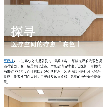
医疗板
4112 达喀尔之光是妥妥的 “温柔担当”，细腻光泽的浅暖色调
铺满墙面，像一层柔和的滤镜。耐脏易清洁特性，让医护日常擦拭
消毒省时省力，而那抹恰到好处的暖意，又悄悄卸下医疗环境的严
肃感。患者推门而入时，目光触及这抹柔和，紧绷的神经会慢慢舒
展。