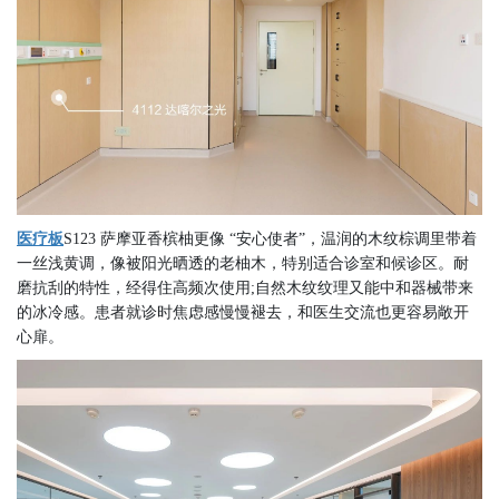
医疗板
S123 萨摩亚香槟柚更像 “安心使者”，温润的木纹棕调里带着
一丝浅黄调，像被阳光晒透的老柚木，特别适合诊室和候诊区。耐
磨抗刮的特性，经得住高频次使用;自然木纹纹理又能中和器械带来
的冰冷感。患者就诊时焦虑感慢慢褪去，和医生交流也更容易敞开
心扉。