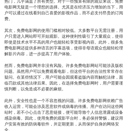
热门，几乎涵盖了所有类型。对于一些预算有限的观众来说，免费
电影网无疑是一个理想的选择。尤其是在经济压力增加的当下，用
户可以通过在线看到自己喜爱的影视作品，而不必支付昂贵的订阅
费。
其次，免费电影网的使用门槛相对较低。大多数平台无需注册，用
户只需进入网站即可开始观影。这种便利性吸引了大量观众，使得
即使是技术水平不高的用户也能轻松享受影视内容。此外，很多免
费电影网还提供多种语言的字幕选项，使得非母语观众也能轻松理
解影片内容，进一步提高了用户体验。
然而，免费电影网并非没有风险。许多免费电影网站可能涉及版权
问题。虽然用户可以免费观看电影，但这些平台的合法性常常存在
疑问。在某些情况下，用户可能会因观看盗版内容而触犯法律，面
临罚款或其他法律后果。因此，在选择免费电影网时，用户需要谨
慎判断，以免造成不必要的麻烦。
此外，安全性也是一个不容忽视的问题。许多免费电影网依赖广告
收入运营，可能会涉及恶意软件或病毒的传播。用户在访问这些网
站时，若不小心点击了恶意链接，便可能导致个人信息泄露或设备
感染病毒。因此，使用免费的观影平台时，务必保持警惕，建议用
户安装有效的防病毒软件，并定期更新，从而保护自身的网络安
全。