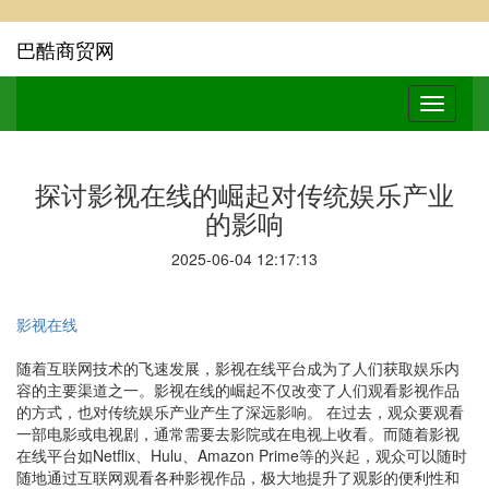
巴酷商贸网
探讨影视在线的崛起对传统娱乐产业
的影响
2025-06-04 12:17:13
影视在线
随着互联网技术的飞速发展，影视在线平台成为了人们获取娱乐内
容的主要渠道之一。影视在线的崛起不仅改变了人们观看影视作品
的方式，也对传统娱乐产业产生了深远影响。 在过去，观众要观看
一部电影或电视剧，通常需要去影院或在电视上收看。而随着影视
在线平台如Netflix、Hulu、Amazon Prime等的兴起，观众可以随时
随地通过互联网观看各种影视作品，极大地提升了观影的便利性和